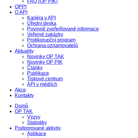
FAQ (OP PIK)
OPPI
O API
Kariéra v API
Úřední deska
Povinně zveřejňované informace
Veřejné zakázky
Protikorupční program
Ochrana oznamovatelů
Aktuality
Novinky OP TAK
Novinky OP PIK
Články
Publikace
Tiskové centrum
API v médiích
Akce
Kontakty
Domů
OP TAK
Výzvy
Statistiky
Podporované aktivity
Aplikace