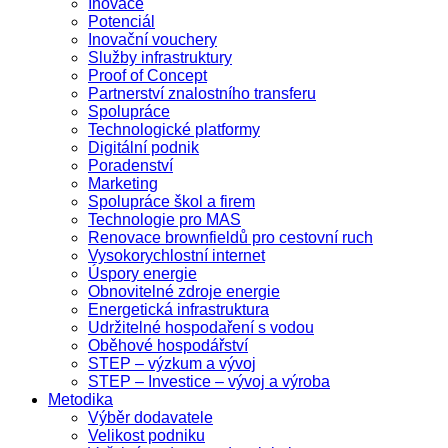
Inovace
Potenciál
Inovační vouchery
Služby infrastruktury
Proof of Concept
Partnerství znalostního transferu
Spolupráce
Technologické platformy
Digitální podnik
Poradenství
Marketing
Spolupráce škol a firem
Technologie pro MAS
Renovace brownfieldů pro cestovní ruch
Vysokorychlostní internet
Úspory energie
Obnovitelné zdroje energie
Energetická infrastruktura
Udržitelné hospodaření s vodou
Oběhové hospodářství
STEP – výzkum a vývoj
STEP – Investice – vývoj a výroba
Metodika
Výběr dodavatele
Velikost podniku