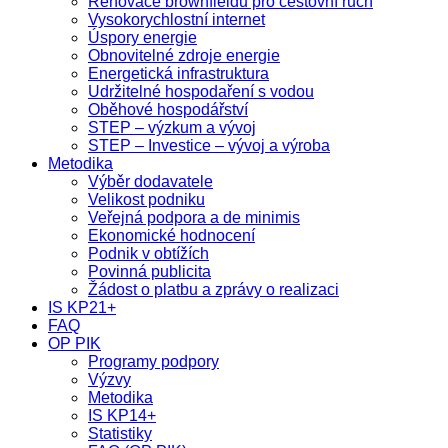
Renovace brownfieldů pro cestovní ruch
Vysokorychlostní internet
Úspory energie
Obnovitelné zdroje energie
Energetická infrastruktura
Udržitelné hospodaření s vodou
Oběhové hospodářství
STEP – výzkum a vývoj
STEP – Investice – vývoj a výroba
Metodika
Výběr dodavatele
Velikost podniku
Veřejná podpora a de minimis
Ekonomické hodnocení
Podnik v obtížích
Povinná publicita
Žádost o platbu a zprávy o realizaci
IS KP21+
FAQ
OP PIK
Programy podpory
Výzvy
Metodika
IS KP14+
Statistiky