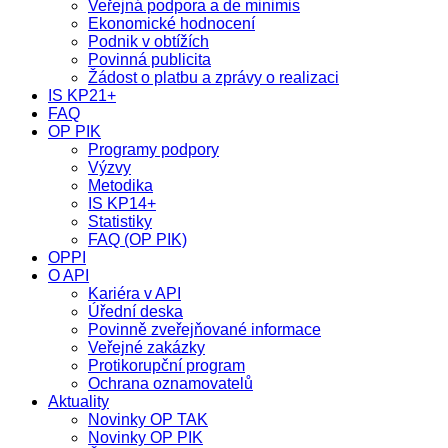
Veřejná podpora a de minimis
Ekonomické hodnocení
Podnik v obtížích
Povinná publicita
Žádost o platbu a zprávy o realizaci
IS KP21+
FAQ
OP PIK
Programy podpory
Výzvy
Metodika
IS KP14+
Statistiky
FAQ (OP PIK)
OPPI
O API
Kariéra v API
Úřední deska
Povinně zveřejňované informace
Veřejné zakázky
Protikorupční program
Ochrana oznamovatelů
Aktuality
Novinky OP TAK
Novinky OP PIK