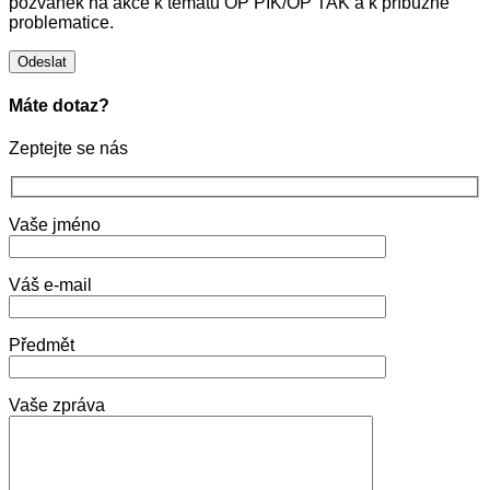
pozvánek na akce k tématu OP PIK/OP TAK a k příbuzné
problematice.
Máte dotaz?
Zeptejte se nás
Vaše jméno
Váš e-mail
Předmět
Vaše zpráva