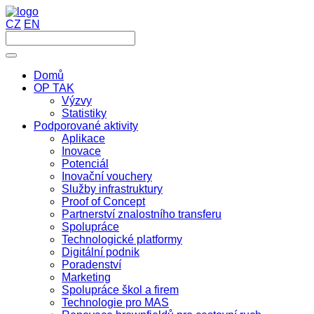
CZ
EN
Domů
OP TAK
Výzvy
Statistiky
Podporované aktivity
Aplikace
Inovace
Potenciál
Inovační vouchery
Služby infrastruktury
Proof of Concept
Partnerství znalostního transferu
Spolupráce
Technologické platformy
Digitální podnik
Poradenství
Marketing
Spolupráce škol a firem
Technologie pro MAS