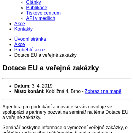
Články
Publikace
Tiskové centrum
API v médiích
Akce
Kontakty
Úvodní stránka
Akce
Proběhlé akce
Dotace EU a veřejné zakázky
Dotace EU a veřejné zakázky
Datum:
3. 4. 2019
Místo konání:
Kobližná 4, Brno
-
Zobrazit na mapě
Agentura pro podnikání a inovace si vás dovoluje ve
spolupráci s partnery pozvat na seminář na téma Dotace EU
a veřejné zakázky.
Seminář poskytne informace o vymezení veřejné zakázky, o
průběhu zadávacího i výběrového řízení a kontrole v