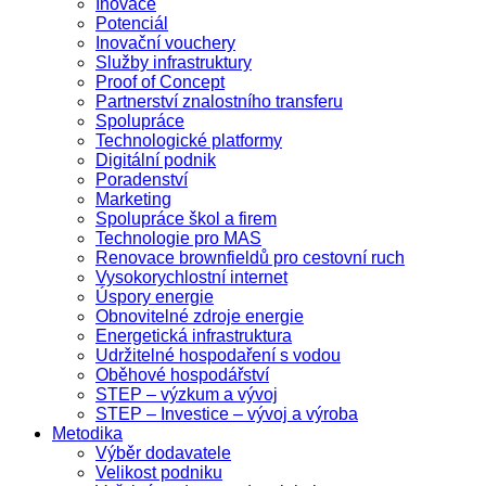
Inovace
Potenciál
Inovační vouchery
Služby infrastruktury
Proof of Concept
Partnerství znalostního transferu
Spolupráce
Technologické platformy
Digitální podnik
Poradenství
Marketing
Spolupráce škol a firem
Technologie pro MAS
Renovace brownfieldů pro cestovní ruch
Vysokorychlostní internet
Úspory energie
Obnovitelné zdroje energie
Energetická infrastruktura
Udržitelné hospodaření s vodou
Oběhové hospodářství
STEP – výzkum a vývoj
STEP – Investice – vývoj a výroba
Metodika
Výběr dodavatele
Velikost podniku