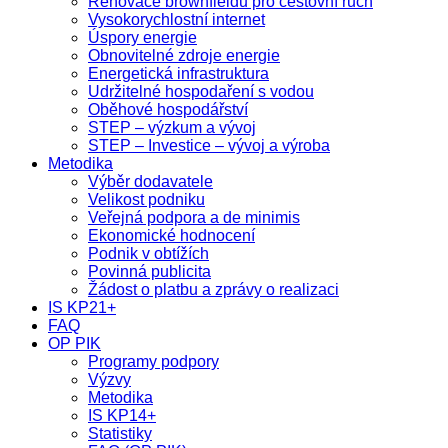
Renovace brownfieldů pro cestovní ruch
Vysokorychlostní internet
Úspory energie
Obnovitelné zdroje energie
Energetická infrastruktura
Udržitelné hospodaření s vodou
Oběhové hospodářství
STEP – výzkum a vývoj
STEP – Investice – vývoj a výroba
Metodika
Výběr dodavatele
Velikost podniku
Veřejná podpora a de minimis
Ekonomické hodnocení
Podnik v obtížích
Povinná publicita
Žádost o platbu a zprávy o realizaci
IS KP21+
FAQ
OP PIK
Programy podpory
Výzvy
Metodika
IS KP14+
Statistiky