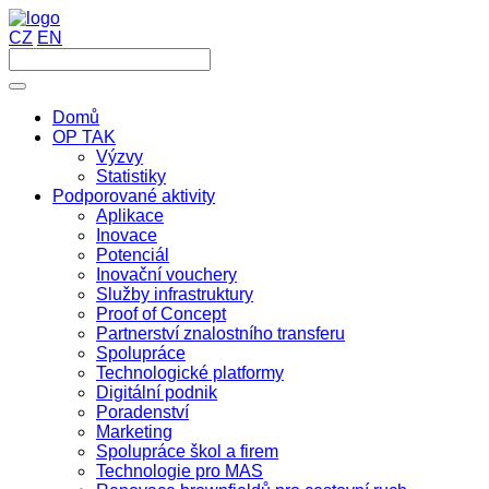
CZ
EN
Domů
OP TAK
Výzvy
Statistiky
Podporované aktivity
Aplikace
Inovace
Potenciál
Inovační vouchery
Služby infrastruktury
Proof of Concept
Partnerství znalostního transferu
Spolupráce
Technologické platformy
Digitální podnik
Poradenství
Marketing
Spolupráce škol a firem
Technologie pro MAS