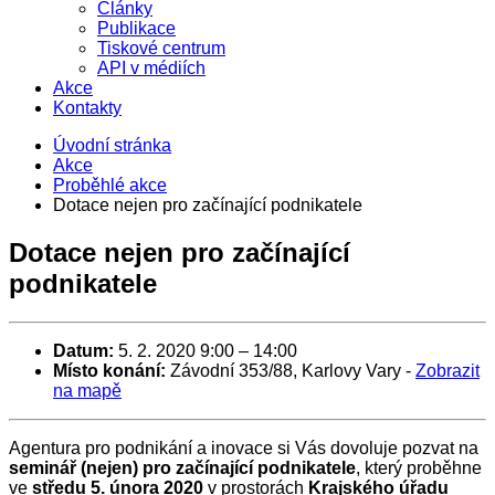
Články
Publikace
Tiskové centrum
API v médiích
Akce
Kontakty
Úvodní stránka
Akce
Proběhlé akce
Dotace nejen pro začínající podnikatele
Dotace nejen pro začínající
podnikatele
Datum:
5. 2. 2020 9:00
–
14:00
Místo konání:
Závodní 353/88, Karlovy Vary
-
Zobrazit
na mapě
Agentura pro podnikání a inovace si Vás dovoluje pozvat na
seminář (nejen) pro začínající podnikatele
, který proběhne
ve
středu
5. února 2020
v prostorách
Krajského úřadu