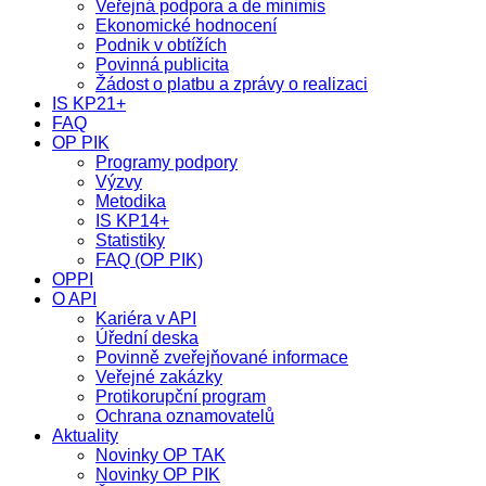
Veřejná podpora a de minimis
Ekonomické hodnocení
Podnik v obtížích
Povinná publicita
Žádost o platbu a zprávy o realizaci
IS KP21+
FAQ
OP PIK
Programy podpory
Výzvy
Metodika
IS KP14+
Statistiky
FAQ (OP PIK)
OPPI
O API
Kariéra v API
Úřední deska
Povinně zveřejňované informace
Veřejné zakázky
Protikorupční program
Ochrana oznamovatelů
Aktuality
Novinky OP TAK
Novinky OP PIK