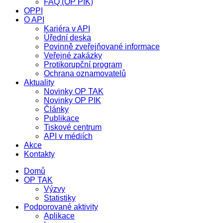
FAQ (OP PIK)
OPPI
O API
Kariéra v API
Úřední deska
Povinně zveřejňované informace
Veřejné zakázky
Protikorupční program
Ochrana oznamovatelů
Aktuality
Novinky OP TAK
Novinky OP PIK
Články
Publikace
Tiskové centrum
API v médiích
Akce
Kontakty
Domů
OP TAK
Výzvy
Statistiky
Podporované aktivity
Aplikace