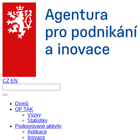
CZ
EN
Domů
OP TAK
Výzvy
Statistiky
Podporované aktivity
Aplikace
Inovace