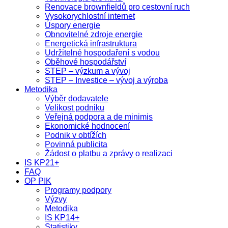
Renovace brownfieldů pro cestovní ruch
Vysokorychlostní internet
Úspory energie
Obnovitelné zdroje energie
Energetická infrastruktura
Udržitelné hospodaření s vodou
Oběhové hospodářství
STEP – výzkum a vývoj
STEP – Investice – vývoj a výroba
Metodika
Výběr dodavatele
Velikost podniku
Veřejná podpora a de minimis
Ekonomické hodnocení
Podnik v obtížích
Povinná publicita
Žádost o platbu a zprávy o realizaci
IS KP21+
FAQ
OP PIK
Programy podpory
Výzvy
Metodika
IS KP14+
Statistiky