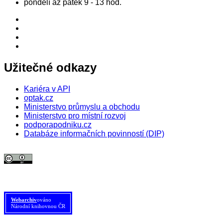
pondělí až pátek 9 - 13 hod.
Užitečné odkazy
Kariéra v API
optak.cz
Ministerstvo průmyslu a obchodu
Ministerstvo pro místní rozvoj
podporapodniku.cz
Databáze informačních povinností (DIP)
© 2026 Agentura pro podnikání a inovace. Textový obsah webu je šířen
pod licencí
CC BY 4.0
.
Tato licence se nevztahuje na obrazový materiál třetích stran (např. Shutterstock), jehož další
šíření je zakázáno.
Webarchiv
ováno
Národní knihovnou ČR