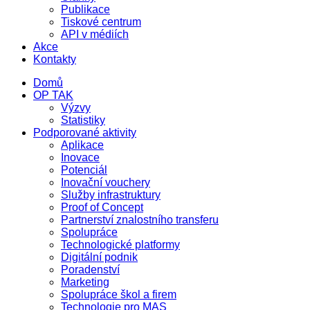
Publikace
Tiskové centrum
API v médiích
Akce
Kontakty
Domů
OP TAK
Výzvy
Statistiky
Podporované aktivity
Aplikace
Inovace
Potenciál
Inovační vouchery
Služby infrastruktury
Proof of Concept
Partnerství znalostního transferu
Spolupráce
Technologické platformy
Digitální podnik
Poradenství
Marketing
Spolupráce škol a firem
Technologie pro MAS