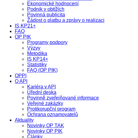
Ekonomické hodnocení
Podnik v obtížích
Povinná publicita
Žádost o platbu a zprávy o realizaci
IS KP21+
FAQ
OP PIK
Programy podpory
Výzvy
Metodika
IS KP14+
Statistiky
FAQ (OP PIK)
OPPI
O API
Kariéra v API
Úřední deska
Povinně zveřejňované informace
Veřejné zakázky
Protikorupční program
Ochrana oznamovatelů
Aktuality
Novinky OP TAK
Novinky OP PIK
Články