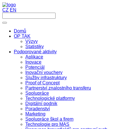
CZ
EN
Domů
OP TAK
Výzvy
Statistiky
Podporované aktivity
Aplikace
Inovace
Potenciál
Inovační vouchery
Služby infrastruktury
Proof of Concept
Partnerství znalostního transferu
Spolupráce
Technologické platformy
Digitální podnik
Poradenství
Marketing
Spolupráce škol a firem
Technologie pro MAS