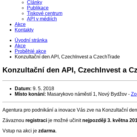
Články
Publikace
Tiskové centrum
API v médiích
Akce
Kontakty
Úvodní stránka
Akce
Proběhlé akce
Konzultační den API, CzechInvest a CzechTrade
Konzultační den API, CzechInvest a C
Datum:
9. 5. 2018
Místo konání:
Masarykovo náměstí 1, Nový Bydžov
-
Zo
Agentura pro podnikání a inovace Vás zve na Konzultační de
Závaznou
registraci
je možné učinit
nejpozději 3. května 20
Vstup na akci je
zdarma
.