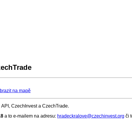
zechTrade
brazit na mapě
n API, CzechInvest a CzechTrade.
18
a to e-mailem na adresu:
hradeckralove@czechinvest.org
či 