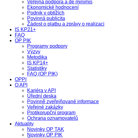
Veřejná podpora a de minimis
Ekonomické hodnocení
Podnik v obtížích
Povinná publicita
Žádost o platbu a zprávy o realizaci
IS KP21+
FAQ
OP PIK
Programy podpory
Výzvy
Metodika
IS KP14+
Statistiky
FAQ (OP PIK)
OPPI
O API
Kariéra v API
Úřední deska
Povinně zveřejňované informace
Veřejné zakázky
Protikorupční program
Ochrana oznamovatelů
Aktuality
Novinky OP TAK
Novinky OP PIK