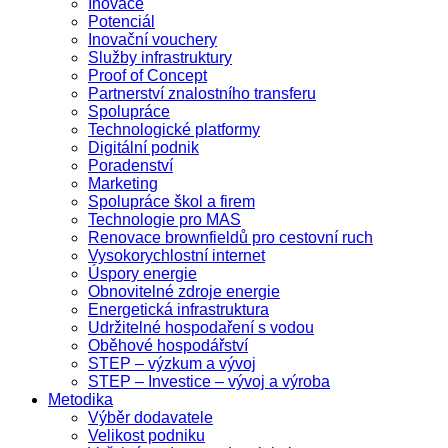
Inovace
Potenciál
Inovační vouchery
Služby infrastruktury
Proof of Concept
Partnerství znalostního transferu
Spolupráce
Technologické platformy
Digitální podnik
Poradenství
Marketing
Spolupráce škol a firem
Technologie pro MAS
Renovace brownfieldů pro cestovní ruch
Vysokorychlostní internet
Úspory energie
Obnovitelné zdroje energie
Energetická infrastruktura
Udržitelné hospodaření s vodou
Oběhové hospodářství
STEP – výzkum a vývoj
STEP – Investice – vývoj a výroba
Metodika
Výběr dodavatele
Velikost podniku