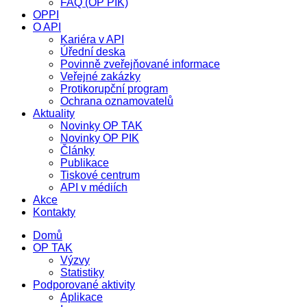
FAQ (OP PIK)
OPPI
O API
Kariéra v API
Úřední deska
Povinně zveřejňované informace
Veřejné zakázky
Protikorupční program
Ochrana oznamovatelů
Aktuality
Novinky OP TAK
Novinky OP PIK
Články
Publikace
Tiskové centrum
API v médiích
Akce
Kontakty
Domů
OP TAK
Výzvy
Statistiky
Podporované aktivity
Aplikace