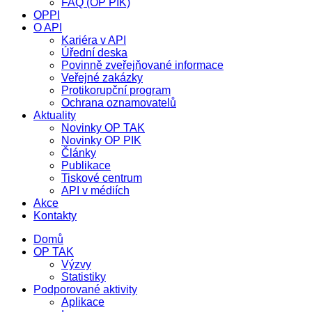
FAQ (OP PIK)
OPPI
O API
Kariéra v API
Úřední deska
Povinně zveřejňované informace
Veřejné zakázky
Protikorupční program
Ochrana oznamovatelů
Aktuality
Novinky OP TAK
Novinky OP PIK
Články
Publikace
Tiskové centrum
API v médiích
Akce
Kontakty
Domů
OP TAK
Výzvy
Statistiky
Podporované aktivity
Aplikace