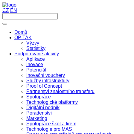
CZ
EN
Domů
OP TAK
Výzvy
Statistiky
Podporované aktivity
Aplikace
Inovace
Potenciál
Inovační vouchery
Služby infrastruktury
Proof of Concept
Partnerství znalostního transferu
Spolupráce
Technologické platformy
Digitální podnik
Poradenství
Marketing
Spolupráce škol a firem
Technologie pro MAS