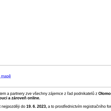
a mapě
tem a partnery zve všechny zájemce z řad podnikatelů z
Olomo
uci a zároveň online.
it nejpozději do
19. 6. 2023,
a to prostřednictvím registračního f