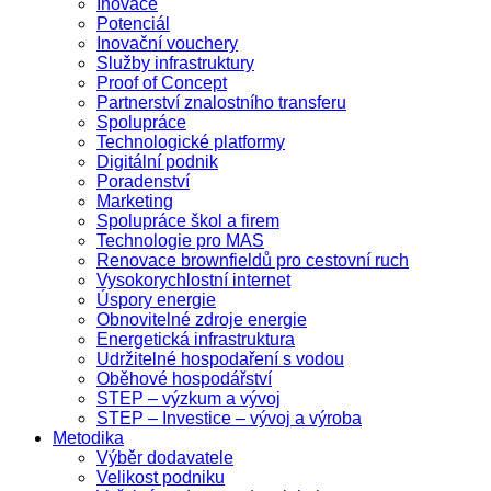
Inovace
Potenciál
Inovační vouchery
Služby infrastruktury
Proof of Concept
Partnerství znalostního transferu
Spolupráce
Technologické platformy
Digitální podnik
Poradenství
Marketing
Spolupráce škol a firem
Technologie pro MAS
Renovace brownfieldů pro cestovní ruch
Vysokorychlostní internet
Úspory energie
Obnovitelné zdroje energie
Energetická infrastruktura
Udržitelné hospodaření s vodou
Oběhové hospodářství
STEP – výzkum a vývoj
STEP – Investice – vývoj a výroba
Metodika
Výběr dodavatele
Velikost podniku