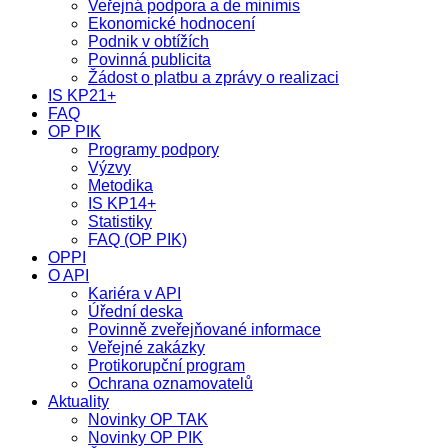
Veřejná podpora a de minimis
Ekonomické hodnocení
Podnik v obtížích
Povinná publicita
Žádost o platbu a zprávy o realizaci
IS KP21+
FAQ
OP PIK
Programy podpory
Výzvy
Metodika
IS KP14+
Statistiky
FAQ (OP PIK)
OPPI
O API
Kariéra v API
Úřední deska
Povinně zveřejňované informace
Veřejné zakázky
Protikorupční program
Ochrana oznamovatelů
Aktuality
Novinky OP TAK
Novinky OP PIK