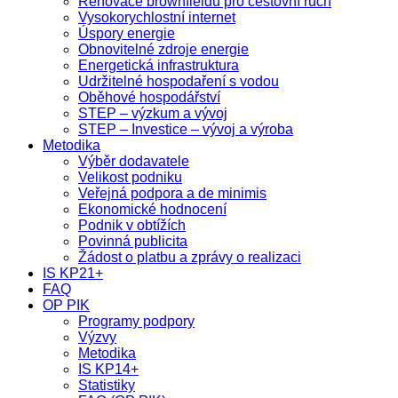
Renovace brownfieldů pro cestovní ruch
Vysokorychlostní internet
Úspory energie
Obnovitelné zdroje energie
Energetická infrastruktura
Udržitelné hospodaření s vodou
Oběhové hospodářství
STEP – výzkum a vývoj
STEP – Investice – vývoj a výroba
Metodika
Výběr dodavatele
Velikost podniku
Veřejná podpora a de minimis
Ekonomické hodnocení
Podnik v obtížích
Povinná publicita
Žádost o platbu a zprávy o realizaci
IS KP21+
FAQ
OP PIK
Programy podpory
Výzvy
Metodika
IS KP14+
Statistiky