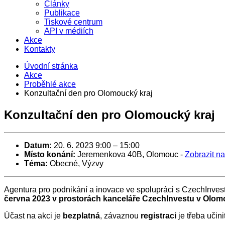
Články
Publikace
Tiskové centrum
API v médiích
Akce
Kontakty
Úvodní stránka
Akce
Proběhlé akce
Konzultační den pro Olomoucký kraj
Konzultační den pro Olomoucký kraj
Datum:
20. 6. 2023 9:00
–
15:00
Místo konání:
Jeremenkova 40B, Olomouc
-
Zobrazit n
Téma:
Obecné, Výzvy
Agentura pro podnikání a inovace ve spolupráci s CzechInves
června 2023 v prostorách kanceláře CzechInvestu v Olomo
Účast na akci je
bezplatná
, závaznou
registraci
je třeba učin