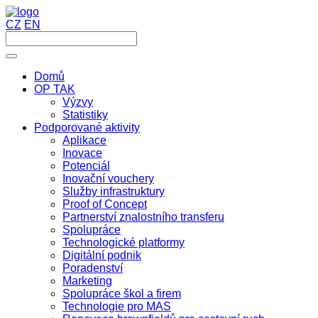
CZ
EN
Domů
OP TAK
Výzvy
Statistiky
Podporované aktivity
Aplikace
Inovace
Potenciál
Inovační vouchery
Služby infrastruktury
Proof of Concept
Partnerství znalostního transferu
Spolupráce
Technologické platformy
Digitální podnik
Poradenství
Marketing
Spolupráce škol a firem
Technologie pro MAS