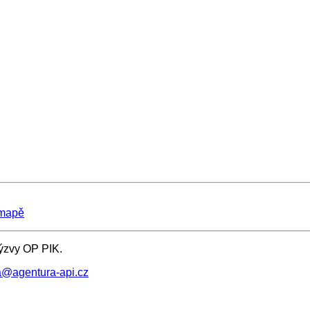
 mapě
ýzvy OP PIK.
va@agentura-api.cz