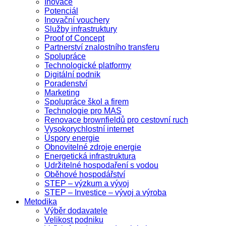
Inovace
Potenciál
Inovační vouchery
Služby infrastruktury
Proof of Concept
Partnerství znalostního transferu
Spolupráce
Technologické platformy
Digitální podnik
Poradenství
Marketing
Spolupráce škol a firem
Technologie pro MAS
Renovace brownfieldů pro cestovní ruch
Vysokorychlostní internet
Úspory energie
Obnovitelné zdroje energie
Energetická infrastruktura
Udržitelné hospodaření s vodou
Oběhové hospodářství
STEP – výzkum a vývoj
STEP – Investice – vývoj a výroba
Metodika
Výběr dodavatele
Velikost podniku