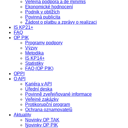
Veřejná podpora a de minimis
Ekonomické hodnocení
Podnik v obtížích
Povinná publicita
Žádost o platbu a zprávy o realizaci
IS KP21+
FAQ
OP PIK
Programy podpory
Výzvy
Metodika
IS KP14+
Statistiky
FAQ (OP PIK)
OPPI
O API
Kariéra v API
Úřední deska
Povinně zveřejňované informace
Veřejné zakázky
Protikorupční program
Ochrana oznamovatelů
Aktuality
Novinky OP TAK
Novinky OP PIK