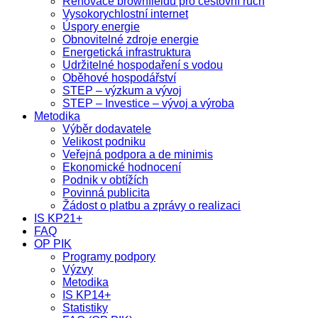
Renovace brownfieldů pro cestovní ruch
Vysokorychlostní internet
Úspory energie
Obnovitelné zdroje energie
Energetická infrastruktura
Udržitelné hospodaření s vodou
Oběhové hospodářství
STEP – výzkum a vývoj
STEP – Investice – vývoj a výroba
Metodika
Výběr dodavatele
Velikost podniku
Veřejná podpora a de minimis
Ekonomické hodnocení
Podnik v obtížích
Povinná publicita
Žádost o platbu a zprávy o realizaci
IS KP21+
FAQ
OP PIK
Programy podpory
Výzvy
Metodika
IS KP14+
Statistiky