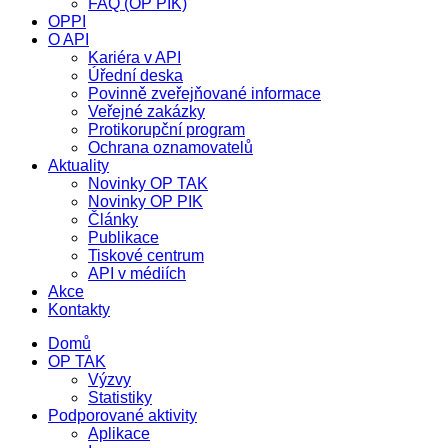
FAQ (OP PIK)
OPPI
O API
Kariéra v API
Úřední deska
Povinně zveřejňované informace
Veřejné zakázky
Protikorupční program
Ochrana oznamovatelů
Aktuality
Novinky OP TAK
Novinky OP PIK
Články
Publikace
Tiskové centrum
API v médiích
Akce
Kontakty
Domů
OP TAK
Výzvy
Statistiky
Podporované aktivity
Aplikace