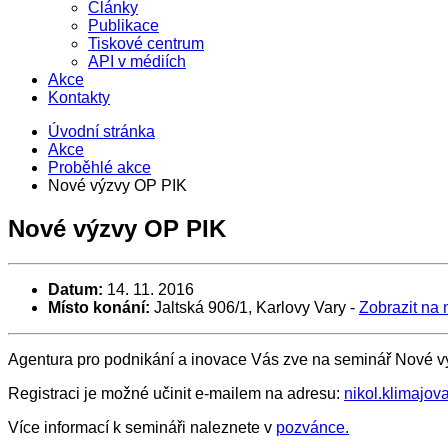
Články
Publikace
Tiskové centrum
API v médiích
Akce
Kontakty
Úvodní stránka
Akce
Proběhlé akce
Nové výzvy OP PIK
Nové výzvy OP PIK
Datum:
14. 11. 2016
Místo konání:
Jaltská 906/1, Karlovy Vary
-
Zobrazit na
Agentura pro podnikání a inovace Vás zve na seminář Nové v
Registraci je možné učinit e-mailem na adresu:
nikol.klimajo
Více informací k semináři naleznete v
pozvánce.