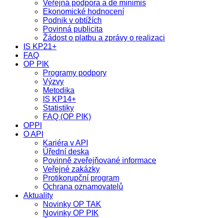
Veřejná podpora a de minimis
Ekonomické hodnocení
Podnik v obtížích
Povinná publicita
Žádost o platbu a zprávy o realizaci
IS KP21+
FAQ
OP PIK
Programy podpory
Výzvy
Metodika
IS KP14+
Statistiky
FAQ (OP PIK)
OPPI
O API
Kariéra v API
Úřední deska
Povinně zveřejňované informace
Veřejné zakázky
Protikorupční program
Ochrana oznamovatelů
Aktuality
Novinky OP TAK
Novinky OP PIK