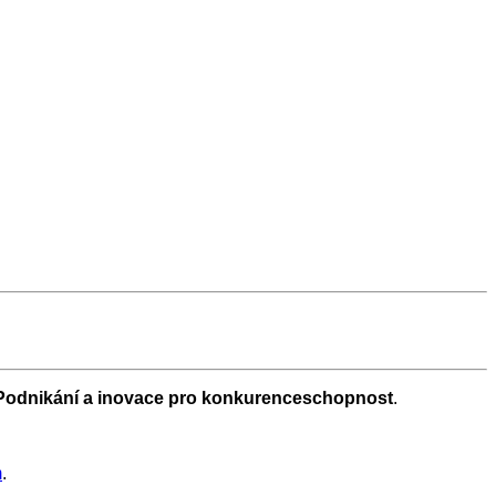
Podnikání a inovace pro konkurenceschopnost
.
m
.