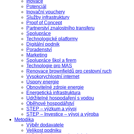
Inovace
Potenciál
Inovační vouchery
Služby infrastruktury
Proof of Concept
Partnerství znalostního transferu
Spolupráce
Technologické platformy
Digitální podnik
Poradenství
Marketing
Spolupráce škol a firem
Technologie pro MAS
Renovace brownfieldů pro cestovní ruch
Vysokorychlostní internet
Úspory energie
Obnovitelné zdroje energie
Energetická infrastruktura
Udržitelné hospodaření s vodou
Oběhové hospodářství
STEP – výzkum a vývoj
STEP – Investice – vývoj a výroba
Metodika
Výběr dodavatele
Velikost podniku