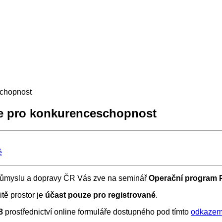
schopnost
ce pro konkurenceschopnost
ě
průmyslu a dopravy ČR Vás zve na seminář
Operační program 
tě prostor je
účast pouze pro registrované
.
18
prostřednictví online formuláře dostupného pod tímto
odkaze