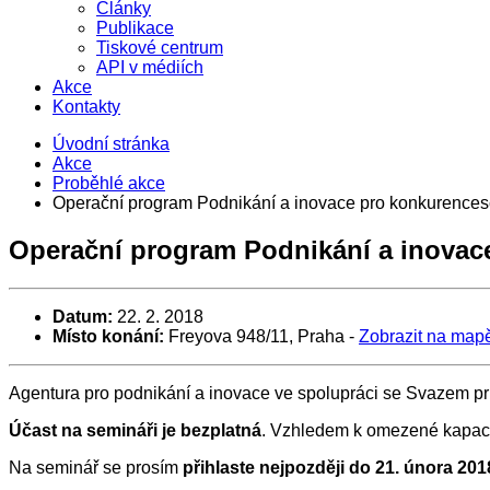
Články
Publikace
Tiskové centrum
API v médiích
Akce
Kontakty
Úvodní stránka
Akce
Proběhlé akce
Operační program Podnikání a inovace pro konkurence
Operační program Podnikání a inova
Datum:
22. 2. 2018
Místo konání:
Freyova 948/11, Praha
-
Zobrazit na map
Agentura pro podnikání a inovace ve spolupráci se Svazem 
Účast na semináři je bezplatná
. Vzhledem k omezené kapaci
Na seminář se prosím
přihlaste nejpozději do 21. února 20