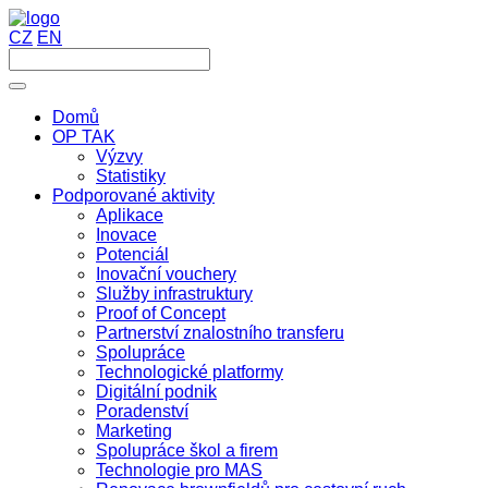
CZ
EN
Domů
OP TAK
Výzvy
Statistiky
Podporované aktivity
Aplikace
Inovace
Potenciál
Inovační vouchery
Služby infrastruktury
Proof of Concept
Partnerství znalostního transferu
Spolupráce
Technologické platformy
Digitální podnik
Poradenství
Marketing
Spolupráce škol a firem
Technologie pro MAS