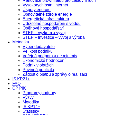
Renovace brownfieldů pro cestovní ruch
Vysokorychlostní internet
Úspory energie
Obnovitelné zdroje energie
Energetická infrastruktura
Udržitelné hospodaření s vodou
Oběhové hospodářství
STEP – výzkum a vývoj
STEP – Investice – vývoj a výroba
Metodika
Výběr dodavatele
Velikost podniku
Veřejná podpora a de minimis
Ekonomické hodnocení
Podnik v obtížích
Povinná publicita
Žádost o platbu a zprávy o realizaci
IS KP21+
FAQ
OP PIK
Programy podpory
Výzvy
Metodika
IS KP14+
Statistiky