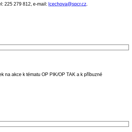
l: 225 279 812, e-mail:
lcechova@spcr.cz
.
ánek na akce k tématu OP PIK/OP TAK a k příbuzné