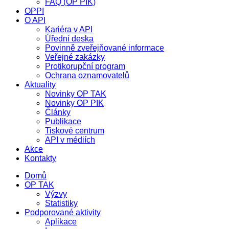
FAQ (OP PIK)
OPPI
O API
Kariéra v API
Úřední deska
Povinně zveřejňované informace
Veřejné zakázky
Protikorupční program
Ochrana oznamovatelů
Aktuality
Novinky OP TAK
Novinky OP PIK
Články
Publikace
Tiskové centrum
API v médiích
Akce
Kontakty
Domů
OP TAK
Výzvy
Statistiky
Podporované aktivity
Aplikace