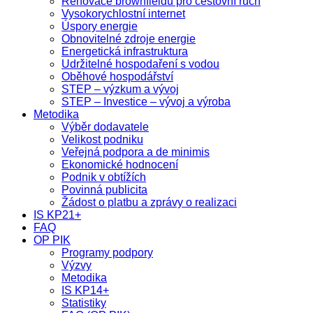
Renovace brownfieldů pro cestovní ruch
Vysokorychlostní internet
Úspory energie
Obnovitelné zdroje energie
Energetická infrastruktura
Udržitelné hospodaření s vodou
Oběhové hospodářství
STEP – výzkum a vývoj
STEP – Investice – vývoj a výroba
Metodika
Výběr dodavatele
Velikost podniku
Veřejná podpora a de minimis
Ekonomické hodnocení
Podnik v obtížích
Povinná publicita
Žádost o platbu a zprávy o realizaci
IS KP21+
FAQ
OP PIK
Programy podpory
Výzvy
Metodika
IS KP14+
Statistiky