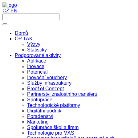
CZ
EN
Domů
OP TAK
Výzvy
Statistiky
Podporované aktivity
Aplikace
Inovace
Potenciál
Inovační vouchery
Služby infrastruktury
Proof of Concept
Partnerství znalostního transferu
Spolupráce
Technologické platformy
Digitální podnik
Poradenství
Marketing
Spolupráce škol a firem
Technologie pro MAS