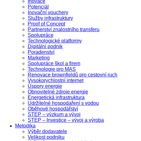
Inovace
Potenciál
Inovační vouchery
Služby infrastruktury
Proof of Concept
Partnerství znalostního transferu
Spolupráce
Technologické platformy
Digitální podnik
Poradenství
Marketing
Spolupráce škol a firem
Technologie pro MAS
Renovace brownfieldů pro cestovní ruch
Vysokorychlostní internet
Úspory energie
Obnovitelné zdroje energie
Energetická infrastruktura
Udržitelné hospodaření s vodou
Oběhové hospodářství
STEP – výzkum a vývoj
STEP – Investice – vývoj a výroba
Metodika
Výběr dodavatele
Velikost podniku