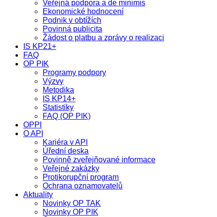
Veřejná podpora a de minimis
Ekonomické hodnocení
Podnik v obtížích
Povinná publicita
Žádost o platbu a zprávy o realizaci
IS KP21+
FAQ
OP PIK
Programy podpory
Výzvy
Metodika
IS KP14+
Statistiky
FAQ (OP PIK)
OPPI
O API
Kariéra v API
Úřední deska
Povinně zveřejňované informace
Veřejné zakázky
Protikorupční program
Ochrana oznamovatelů
Aktuality
Novinky OP TAK
Novinky OP PIK