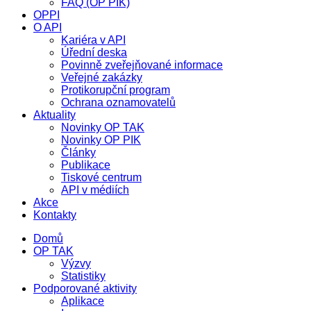
FAQ (OP PIK)
OPPI
O API
Kariéra v API
Úřední deska
Povinně zveřejňované informace
Veřejné zakázky
Protikorupční program
Ochrana oznamovatelů
Aktuality
Novinky OP TAK
Novinky OP PIK
Články
Publikace
Tiskové centrum
API v médiích
Akce
Kontakty
Domů
OP TAK
Výzvy
Statistiky
Podporované aktivity
Aplikace