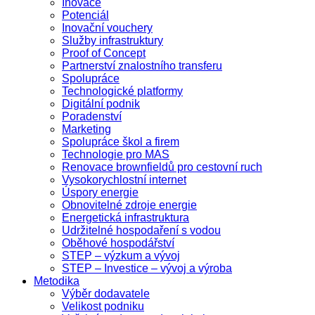
Inovace
Potenciál
Inovační vouchery
Služby infrastruktury
Proof of Concept
Partnerství znalostního transferu
Spolupráce
Technologické platformy
Digitální podnik
Poradenství
Marketing
Spolupráce škol a firem
Technologie pro MAS
Renovace brownfieldů pro cestovní ruch
Vysokorychlostní internet
Úspory energie
Obnovitelné zdroje energie
Energetická infrastruktura
Udržitelné hospodaření s vodou
Oběhové hospodářství
STEP – výzkum a vývoj
STEP – Investice – vývoj a výroba
Metodika
Výběr dodavatele
Velikost podniku