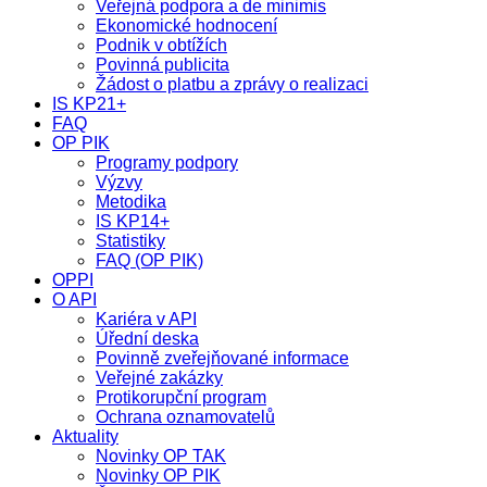
Veřejná podpora a de minimis
Ekonomické hodnocení
Podnik v obtížích
Povinná publicita
Žádost o platbu a zprávy o realizaci
IS KP21+
FAQ
OP PIK
Programy podpory
Výzvy
Metodika
IS KP14+
Statistiky
FAQ (OP PIK)
OPPI
O API
Kariéra v API
Úřední deska
Povinně zveřejňované informace
Veřejné zakázky
Protikorupční program
Ochrana oznamovatelů
Aktuality
Novinky OP TAK
Novinky OP PIK