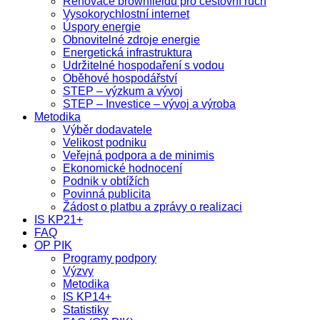
Renovace brownfieldů pro cestovní ruch
Vysokorychlostní internet
Úspory energie
Obnovitelné zdroje energie
Energetická infrastruktura
Udržitelné hospodaření s vodou
Oběhové hospodářství
STEP – výzkum a vývoj
STEP – Investice – vývoj a výroba
Metodika
Výběr dodavatele
Velikost podniku
Veřejná podpora a de minimis
Ekonomické hodnocení
Podnik v obtížích
Povinná publicita
Žádost o platbu a zprávy o realizaci
IS KP21+
FAQ
OP PIK
Programy podpory
Výzvy
Metodika
IS KP14+
Statistiky