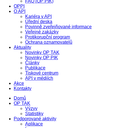
FAQ (OP PIK)
OPPI
O API
Kariéra v API
Úřední deska
Povinně zveřejňované informace
Veřejné zakázky
Protikorupční program
Ochrana oznamovatelů
Aktuality
Novinky OP TAK
Novinky OP PIK
Články
Publikace
Tiskové centrum
API v médiích
Akce
Kontakty
Domů
OP TAK
Výzvy
Statistiky
Podporované aktivity
Aplikace