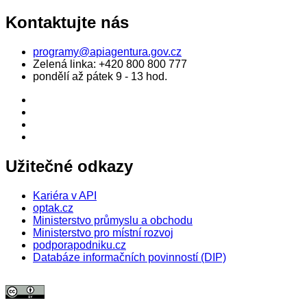
Kontaktujte nás
programy@apiagentura.gov.cz
Zelená linka:
+420 800 800 777
pondělí až pátek 9 - 13 hod.
Užitečné odkazy
Kariéra v API
optak.cz
Ministerstvo průmyslu a obchodu
Ministerstvo pro místní rozvoj
podporapodniku.cz
Databáze informačních povinností (DIP)
© 2026 Agentura pro podnikání a inovace. Textový obsah webu je šířen
pod licencí
CC BY 4.0
.