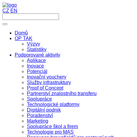
CZ
EN
Domů
OP TAK
Výzvy
Statistiky
Podporované aktivity
Aplikace
Inovace
Potenciál
Inovační vouchery
Služby infrastruktury
Proof of Concept
Partnerství znalostního transferu
Spolupráce
Technologické platformy
Digitální podnik
Poradenství
Marketing
Spolupráce škol a firem
Technologie pro MAS