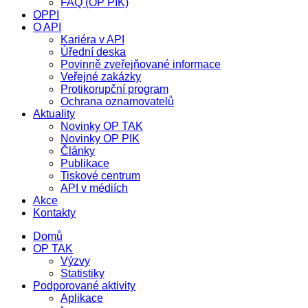
FAQ (OP PIK)
OPPI
O API
Kariéra v API
Úřední deska
Povinně zveřejňované informace
Veřejné zakázky
Protikorupční program
Ochrana oznamovatelů
Aktuality
Novinky OP TAK
Novinky OP PIK
Články
Publikace
Tiskové centrum
API v médiích
Akce
Kontakty
Domů
OP TAK
Výzvy
Statistiky
Podporované aktivity
Aplikace