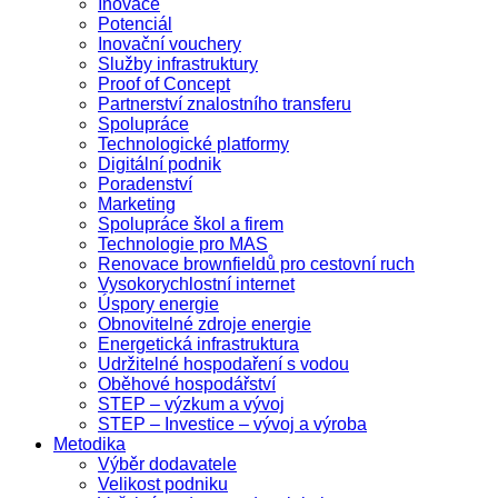
Inovace
Potenciál
Inovační vouchery
Služby infrastruktury
Proof of Concept
Partnerství znalostního transferu
Spolupráce
Technologické platformy
Digitální podnik
Poradenství
Marketing
Spolupráce škol a firem
Technologie pro MAS
Renovace brownfieldů pro cestovní ruch
Vysokorychlostní internet
Úspory energie
Obnovitelné zdroje energie
Energetická infrastruktura
Udržitelné hospodaření s vodou
Oběhové hospodářství
STEP – výzkum a vývoj
STEP – Investice – vývoj a výroba
Metodika
Výběr dodavatele
Velikost podniku