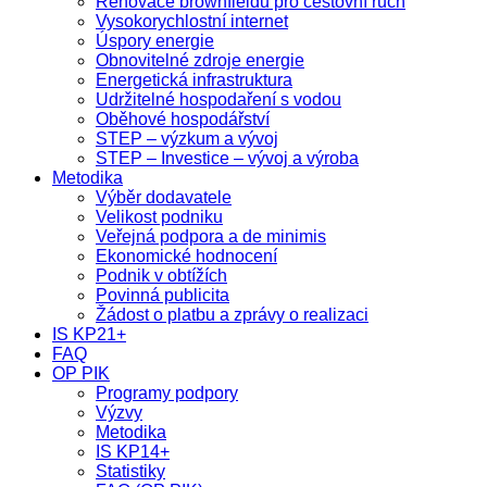
Renovace brownfieldů pro cestovní ruch
Vysokorychlostní internet
Úspory energie
Obnovitelné zdroje energie
Energetická infrastruktura
Udržitelné hospodaření s vodou
Oběhové hospodářství
STEP – výzkum a vývoj
STEP – Investice – vývoj a výroba
Metodika
Výběr dodavatele
Velikost podniku
Veřejná podpora a de minimis
Ekonomické hodnocení
Podnik v obtížích
Povinná publicita
Žádost o platbu a zprávy o realizaci
IS KP21+
FAQ
OP PIK
Programy podpory
Výzvy
Metodika
IS KP14+
Statistiky