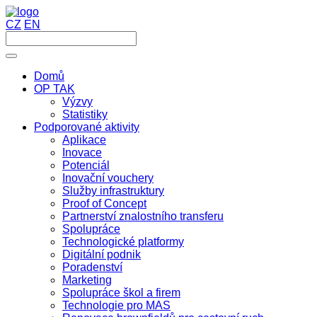
CZ
EN
Domů
OP TAK
Výzvy
Statistiky
Podporované aktivity
Aplikace
Inovace
Potenciál
Inovační vouchery
Služby infrastruktury
Proof of Concept
Partnerství znalostního transferu
Spolupráce
Technologické platformy
Digitální podnik
Poradenství
Marketing
Spolupráce škol a firem
Technologie pro MAS