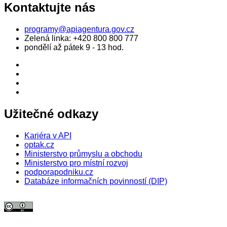
Kontaktujte nás
programy@apiagentura.gov.cz
Zelená linka:
+420 800 800 777
pondělí až pátek 9 - 13 hod.
Užitečné odkazy
Kariéra v API
optak.cz
Ministerstvo průmyslu a obchodu
Ministerstvo pro místní rozvoj
podporapodniku.cz
Databáze informačních povinností (DIP)
© 2026 Agentura pro podnikání a inovace. Textový obsah webu je šířen
pod licencí
CC BY 4.0
.
Tato licence se nevztahuje na obrazový materiál třetích stran (např. Shutterstock), jehož další