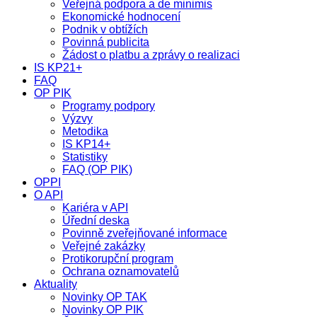
Veřejná podpora a de minimis
Ekonomické hodnocení
Podnik v obtížích
Povinná publicita
Žádost o platbu a zprávy o realizaci
IS KP21+
FAQ
OP PIK
Programy podpory
Výzvy
Metodika
IS KP14+
Statistiky
FAQ (OP PIK)
OPPI
O API
Kariéra v API
Úřední deska
Povinně zveřejňované informace
Veřejné zakázky
Protikorupční program
Ochrana oznamovatelů
Aktuality
Novinky OP TAK
Novinky OP PIK