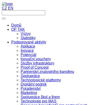
CZ
EN
Domů
OP TAK
Výzvy
Statistiky
Podporované aktivity
Aplikace
Inovace
Potenciál
Inovační vouchery
Služby infrastruktury
Proof of Concept
Partnerství znalostního transferu
Spolupráce
Technologické platformy
Digitální podnik
Poradenství
Marketing
Spolupráce škol a firem
Technologie pro MAS