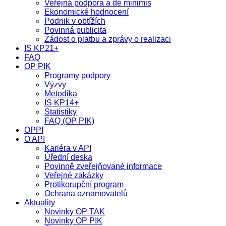
Veřejná podpora a de minimis
Ekonomické hodnocení
Podnik v obtížích
Povinná publicita
Žádost o platbu a zprávy o realizaci
IS KP21+
FAQ
OP PIK
Programy podpory
Výzvy
Metodika
IS KP14+
Statistiky
FAQ (OP PIK)
OPPI
O API
Kariéra v API
Úřední deska
Povinně zveřejňované informace
Veřejné zakázky
Protikorupční program
Ochrana oznamovatelů
Aktuality
Novinky OP TAK
Novinky OP PIK