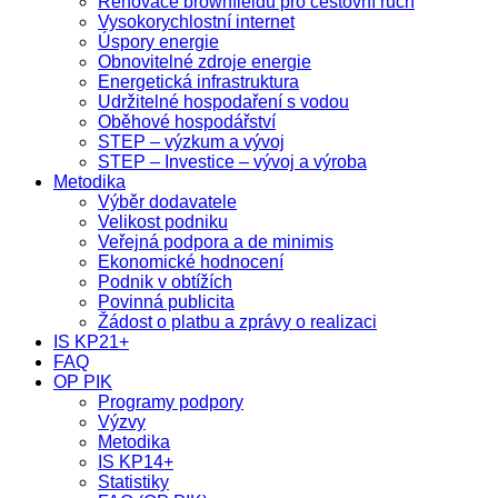
Renovace brownfieldů pro cestovní ruch
Vysokorychlostní internet
Úspory energie
Obnovitelné zdroje energie
Energetická infrastruktura
Udržitelné hospodaření s vodou
Oběhové hospodářství
STEP – výzkum a vývoj
STEP – Investice – vývoj a výroba
Metodika
Výběr dodavatele
Velikost podniku
Veřejná podpora a de minimis
Ekonomické hodnocení
Podnik v obtížích
Povinná publicita
Žádost o platbu a zprávy o realizaci
IS KP21+
FAQ
OP PIK
Programy podpory
Výzvy
Metodika
IS KP14+
Statistiky