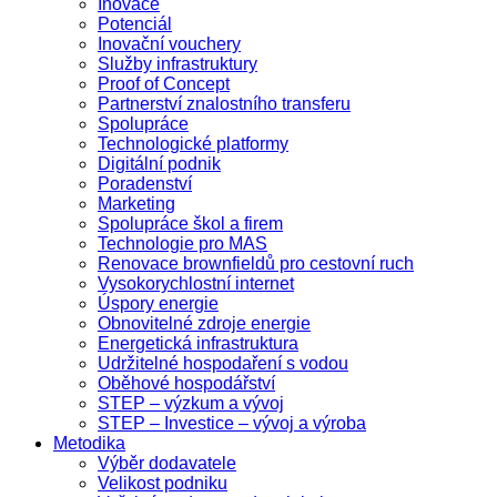
Inovace
Potenciál
Inovační vouchery
Služby infrastruktury
Proof of Concept
Partnerství znalostního transferu
Spolupráce
Technologické platformy
Digitální podnik
Poradenství
Marketing
Spolupráce škol a firem
Technologie pro MAS
Renovace brownfieldů pro cestovní ruch
Vysokorychlostní internet
Úspory energie
Obnovitelné zdroje energie
Energetická infrastruktura
Udržitelné hospodaření s vodou
Oběhové hospodářství
STEP – výzkum a vývoj
STEP – Investice – vývoj a výroba
Metodika
Výběr dodavatele
Velikost podniku