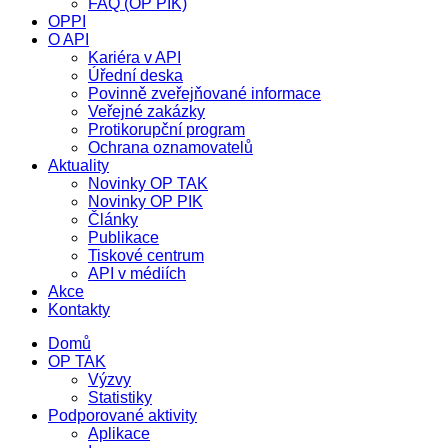
FAQ (OP PIK)
OPPI
O API
Kariéra v API
Úřední deska
Povinně zveřejňované informace
Veřejné zakázky
Protikorupční program
Ochrana oznamovatelů
Aktuality
Novinky OP TAK
Novinky OP PIK
Články
Publikace
Tiskové centrum
API v médiích
Akce
Kontakty
Domů
OP TAK
Výzvy
Statistiky
Podporované aktivity
Aplikace