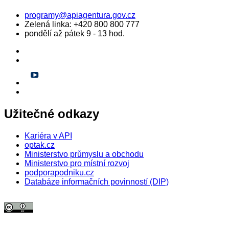
programy@apiagentura.gov.cz
Zelená linka:
+420 800 800 777
pondělí až pátek 9 - 13 hod.
Užitečné odkazy
Kariéra v API
optak.cz
Ministerstvo průmyslu a obchodu
Ministerstvo pro místní rozvoj
podporapodniku.cz
Databáze informačních povinností (DIP)
© 2026 Agentura pro podnikání a inovace. Textový obsah webu je šířen
pod licencí
CC BY 4.0
.
Tato licence se nevztahuje na obrazový materiál třetích stran (např. Shutterstock), jehož další