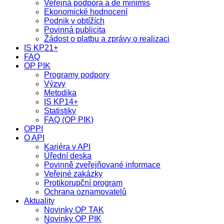
Veřejná podpora a de minimis
Ekonomické hodnocení
Podnik v obtížích
Povinná publicita
Žádost o platbu a zprávy o realizaci
IS KP21+
FAQ
OP PIK
Programy podpory
Výzvy
Metodika
IS KP14+
Statistiky
FAQ (OP PIK)
OPPI
O API
Kariéra v API
Úřední deska
Povinně zveřejňované informace
Veřejné zakázky
Protikorupční program
Ochrana oznamovatelů
Aktuality
Novinky OP TAK
Novinky OP PIK