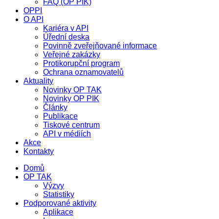
FAQ (OP PIK)
OPPI
O API
Kariéra v API
Úřední deska
Povinně zveřejňované informace
Veřejné zakázky
Protikorupční program
Ochrana oznamovatelů
Aktuality
Novinky OP TAK
Novinky OP PIK
Články
Publikace
Tiskové centrum
API v médiích
Akce
Kontakty
Domů
OP TAK
Výzvy
Statistiky
Podporované aktivity
Aplikace