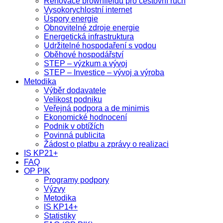
Renovace brownfieldů pro cestovní ruch
Vysokorychlostní internet
Úspory energie
Obnovitelné zdroje energie
Energetická infrastruktura
Udržitelné hospodaření s vodou
Oběhové hospodářství
STEP – výzkum a vývoj
STEP – Investice – vývoj a výroba
Metodika
Výběr dodavatele
Velikost podniku
Veřejná podpora a de minimis
Ekonomické hodnocení
Podnik v obtížích
Povinná publicita
Žádost o platbu a zprávy o realizaci
IS KP21+
FAQ
OP PIK
Programy podpory
Výzvy
Metodika
IS KP14+
Statistiky