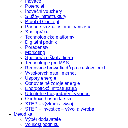
Inovace
Potenciál
Inovační vouchery
Služby infrastruktury
Proof of Concept
Partnerství znalostního transferu
Spolupráce
Technologické platformy
Digitální podnik
Poradenství
Marketing
Spolupráce škol a firem
Technologie pro MAS
Renovace brownfieldů pro cestovní ruch
Vysokorychlostní internet
Úspory energie
Obnovitelné zdroje energie
Energetická infrastruktura
Udržitelné hospodaření s vodou
Oběhové hospodářství
STEP – výzkum a vývoj
STEP – Investice – vývoj a výroba
Metodika
Výběr dodavatele
Velikost podniku