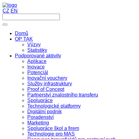
CZ
EN
Domů
OP TAK
Výzvy
Statistiky
Podporované aktivity
Aplikace
Inovace
Potenciál
Inovační vouchery
Služby infrastruktury
Proof of Concept
Partnerství znalostního transferu
Spolupráce
Technologické platformy
Digitální podnik
Poradenství
Marketing
Spolupráce škol a firem
Technologie pro MAS