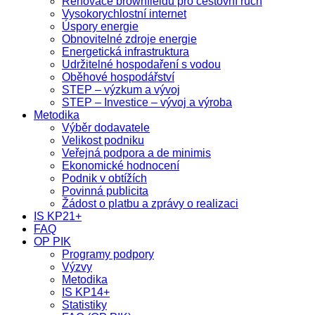
Renovace brownfieldů pro cestovní ruch
Vysokorychlostní internet
Úspory energie
Obnovitelné zdroje energie
Energetická infrastruktura
Udržitelné hospodaření s vodou
Oběhové hospodářství
STEP – výzkum a vývoj
STEP – Investice – vývoj a výroba
Metodika
Výběr dodavatele
Velikost podniku
Veřejná podpora a de minimis
Ekonomické hodnocení
Podnik v obtížích
Povinná publicita
Žádost o platbu a zprávy o realizaci
IS KP21+
FAQ
OP PIK
Programy podpory
Výzvy
Metodika
IS KP14+
Statistiky