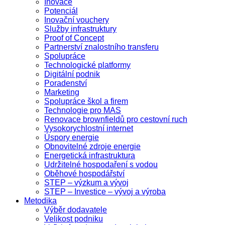
Inovace
Potenciál
Inovační vouchery
Služby infrastruktury
Proof of Concept
Partnerství znalostního transferu
Spolupráce
Technologické platformy
Digitální podnik
Poradenství
Marketing
Spolupráce škol a firem
Technologie pro MAS
Renovace brownfieldů pro cestovní ruch
Vysokorychlostní internet
Úspory energie
Obnovitelné zdroje energie
Energetická infrastruktura
Udržitelné hospodaření s vodou
Oběhové hospodářství
STEP – výzkum a vývoj
STEP – Investice – vývoj a výroba
Metodika
Výběr dodavatele
Velikost podniku