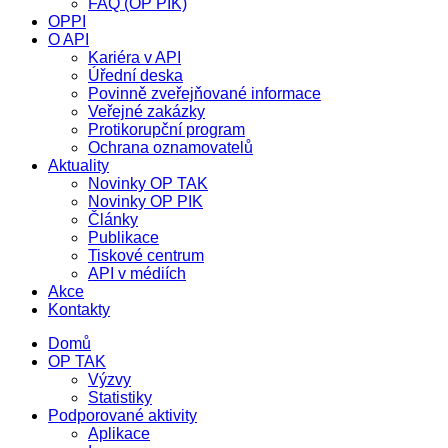
FAQ (OP PIK)
OPPI
O API
Kariéra v API
Úřední deska
Povinně zveřejňované informace
Veřejné zakázky
Protikorupční program
Ochrana oznamovatelů
Aktuality
Novinky OP TAK
Novinky OP PIK
Články
Publikace
Tiskové centrum
API v médiích
Akce
Kontakty
Domů
OP TAK
Výzvy
Statistiky
Podporované aktivity
Aplikace