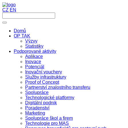
CZ
EN
Domů
OP TAK
Výzvy
Statistiky
Podporované aktivity
Aplikace
Inovace
Potenciál
Inovační vouchery
Služby infrastruktury
Proof of Concept
Partnerství znalostního transferu
Spolupráce
Technologické platformy
Digitální podnik
Poradenství
Marketing
Spolupráce škol a firem
Technologie pro MAS