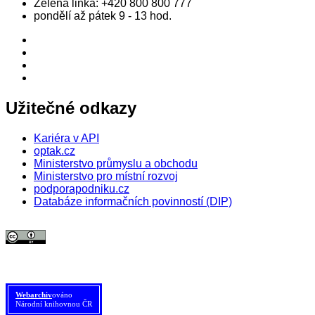
Zelená linka:
+420 800 800 777
pondělí až pátek 9 - 13 hod.
Užitečné odkazy
Kariéra v API
optak.cz
Ministerstvo průmyslu a obchodu
Ministerstvo pro místní rozvoj
podporapodniku.cz
Databáze informačních povinností (DIP)
© 2026 Agentura pro podnikání a inovace. Textový obsah webu je šířen
pod licencí
CC BY 4.0
.
Tato licence se nevztahuje na obrazový materiál třetích stran (např. Shutterstock), jehož další
šíření je zakázáno.
Webarchiv
ováno
Národní knihovnou ČR