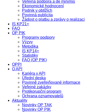
Veřejná podpora a de minimis
Ekonomické hodnocení
Podnik v obtížích
Povinná publicita
Žádost o platbu a zprávy o realizaci
IS KP21+
FAQ
OP PIK
Programy podpory
Výzvy
Metodika
IS KP14+
Statistiky
FAQ (OP PIK)
OPPI
O API
Kariéra v API
Úřední deska
Povinně zveřejňované informace
Veřejné zakázky
Protikorupční program
Ochrana oznamovatelů
Aktuality
Novinky OP TAK
Novinky OP PIK