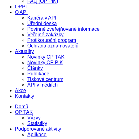
FAQ (OP PIK)
OPPI
O API
Kariéra v API
Úřední deska
Povinně zveřejňované informace
Veřejné zakázky
Protikorupční program
Ochrana oznamovatelů
Aktuality
Novinky OP TAK
Novinky OP PIK
Články
Publikace
Tiskové centrum
API v médiích
Akce
Kontakty
Domů
OP TAK
Výzvy
Statistiky
Podporované aktivity
Aplikace