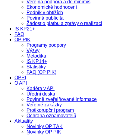
Veřejná podpora a de minimis
Ekonomické hodnocení
Podnik v obtížích
Povinná publicita
Žádost o platbu a zprávy o realizaci
IS KP21+
FAQ
OP PIK
Programy podpory
Výzvy
Metodika
IS KP14+
Statistiky
FAQ (OP PIK)
OPPI
O API
Kariéra v API
Úřední deska
Povinně zveřejňované informace
Veřejné zakázky
Protikorupční program
Ochrana oznamovatelů
Aktuality
Novinky OP TAK
Novinky OP PIK