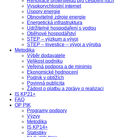
Renovace brownfieldů pro cestovní ruch
Vysokorychlostní internet
Úspory energie
Obnovitelné zdroje energie
Energetická infrastruktura
Udržitelné hospodaření s vodou
Oběhové hospodářství
STEP – výzkum a vývoj
STEP – Investice – vývoj a výroba
Metodika
Výběr dodavatele
Velikost podniku
Veřejná podpora a de minimis
Ekonomické hodnocení
Podnik v obtížích
Povinná publicita
Žádost o platbu a zprávy o realizaci
IS KP21+
FAQ
OP PIK
Programy podpory
Výzvy
Metodika
IS KP14+
Statistiky