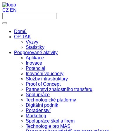
CZ
EN
Domů
OP TAK
Výzvy
Statistiky
Podporované aktivity
Aplikace
Inovace
Potenciál
Inovační vouchery
Služby infrastruktury
Proof of Concept
Partnerství znalostního transferu
Spolupráce
Technologické platformy
Digitální podnik
Poradenství
Marketing
Spolupráce škol a firem
Technologie pro MAS