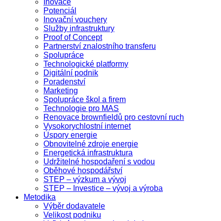
Inovace
Potenciál
Inovační vouchery
Služby infrastruktury
Proof of Concept
Partnerství znalostního transferu
Spolupráce
Technologické platformy
Digitální podnik
Poradenství
Marketing
Spolupráce škol a firem
Technologie pro MAS
Renovace brownfieldů pro cestovní ruch
Vysokorychlostní internet
Úspory energie
Obnovitelné zdroje energie
Energetická infrastruktura
Udržitelné hospodaření s vodou
Oběhové hospodářství
STEP – výzkum a vývoj
STEP – Investice – vývoj a výroba
Metodika
Výběr dodavatele
Velikost podniku