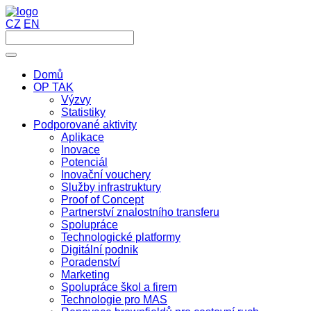
CZ
EN
Domů
OP TAK
Výzvy
Statistiky
Podporované aktivity
Aplikace
Inovace
Potenciál
Inovační vouchery
Služby infrastruktury
Proof of Concept
Partnerství znalostního transferu
Spolupráce
Technologické platformy
Digitální podnik
Poradenství
Marketing
Spolupráce škol a firem
Technologie pro MAS