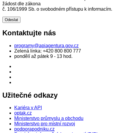
žádost dle zákona
č. 106/1999 Sb. o svobodném přístupu k informacím.
Kontaktujte nás
programy@apiagentura.gov.cz
Zelená linka:
+420 800 800 777
pondělí až pátek 9 - 13 hod.
Užitečné odkazy
Kariéra v API
optak.cz
Ministerstvo průmyslu a obchodu
Ministerstvo pro místní rozvoj
podporapodniku.cz