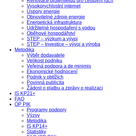
Renovace brownfieldů pro cestovní ruch
Vysokorychlostní internet
Úspory energie
Obnovitelné zdroje energie
Energetická infrastruktura
Udržitelné hospodaření s vodou
Oběhové hospodářství
STEP – výzkum a vývoj
STEP – Investice – vývoj a výroba
Metodika
Výběr dodavatele
Velikost podniku
Veřejná podpora a de minimis
Ekonomické hodnocení
Podnik v obtížích
Povinná publicita
Žádost o platbu a zprávy o realizaci
IS KP21+
FAQ
OP PIK
Programy podpory
Výzvy
Metodika
IS KP14+
Statistiky