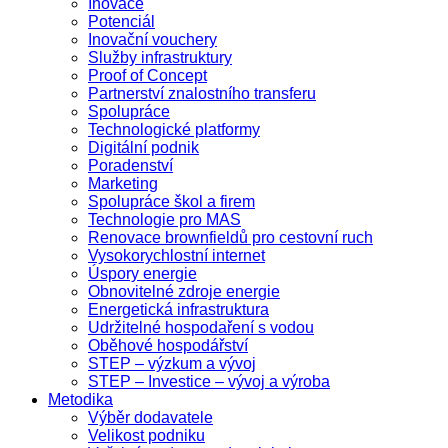
Inovace
Potenciál
Inovační vouchery
Služby infrastruktury
Proof of Concept
Partnerství znalostního transferu
Spolupráce
Technologické platformy
Digitální podnik
Poradenství
Marketing
Spolupráce škol a firem
Technologie pro MAS
Renovace brownfieldů pro cestovní ruch
Vysokorychlostní internet
Úspory energie
Obnovitelné zdroje energie
Energetická infrastruktura
Udržitelné hospodaření s vodou
Oběhové hospodářství
STEP – výzkum a vývoj
STEP – Investice – vývoj a výroba
Metodika
Výběr dodavatele
Velikost podniku