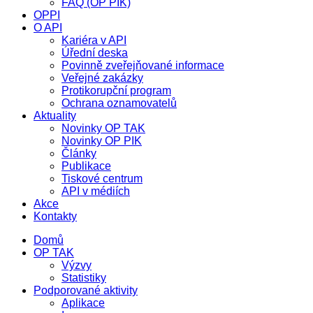
FAQ (OP PIK)
OPPI
O API
Kariéra v API
Úřední deska
Povinně zveřejňované informace
Veřejné zakázky
Protikorupční program
Ochrana oznamovatelů
Aktuality
Novinky OP TAK
Novinky OP PIK
Články
Publikace
Tiskové centrum
API v médiích
Akce
Kontakty
Domů
OP TAK
Výzvy
Statistiky
Podporované aktivity
Aplikace