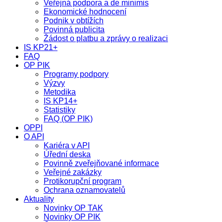
Veřejná podpora a de minimis
Ekonomické hodnocení
Podnik v obtížích
Povinná publicita
Žádost o platbu a zprávy o realizaci
IS KP21+
FAQ
OP PIK
Programy podpory
Výzvy
Metodika
IS KP14+
Statistiky
FAQ (OP PIK)
OPPI
O API
Kariéra v API
Úřední deska
Povinně zveřejňované informace
Veřejné zakázky
Protikorupční program
Ochrana oznamovatelů
Aktuality
Novinky OP TAK
Novinky OP PIK