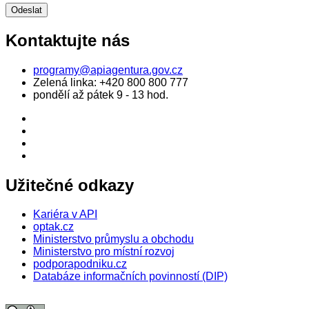
Kontaktujte nás
programy@apiagentura.gov.cz
Zelená linka:
+420 800 800 777
pondělí až pátek 9 - 13 hod.
Užitečné odkazy
Kariéra v API
optak.cz
Ministerstvo průmyslu a obchodu
Ministerstvo pro místní rozvoj
podporapodniku.cz
Databáze informačních povinností (DIP)