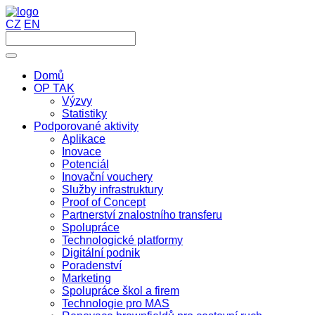
CZ
EN
Domů
OP TAK
Výzvy
Statistiky
Podporované aktivity
Aplikace
Inovace
Potenciál
Inovační vouchery
Služby infrastruktury
Proof of Concept
Partnerství znalostního transferu
Spolupráce
Technologické platformy
Digitální podnik
Poradenství
Marketing
Spolupráce škol a firem
Technologie pro MAS