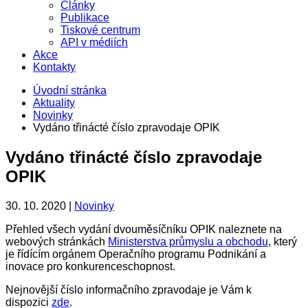
Články
Publikace
Tiskové centrum
API v médiích
Akce
Kontakty
Úvodní stránka
Aktuality
Novinky
Vydáno třinácté číslo zpravodaje OPIK
Vydáno třinácté číslo zpravodaje
OPIK
30. 10. 2020 |
Novinky
Přehled všech vydání dvouměsíčníku OPIK naleznete na
webových stránkách
Ministerstva průmyslu a obchodu
, který
je řídícím orgánem Operačního programu Podnikání a
inovace pro konkurenceschopnost.
Nejnovější číslo informačního zpravodaje je Vám k
dispozici
zde
.