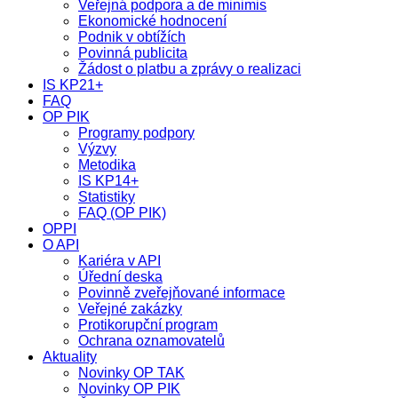
Veřejná podpora a de minimis
Ekonomické hodnocení
Podnik v obtížích
Povinná publicita
Žádost o platbu a zprávy o realizaci
IS KP21+
FAQ
OP PIK
Programy podpory
Výzvy
Metodika
IS KP14+
Statistiky
FAQ (OP PIK)
OPPI
O API
Kariéra v API
Úřední deska
Povinně zveřejňované informace
Veřejné zakázky
Protikorupční program
Ochrana oznamovatelů
Aktuality
Novinky OP TAK
Novinky OP PIK