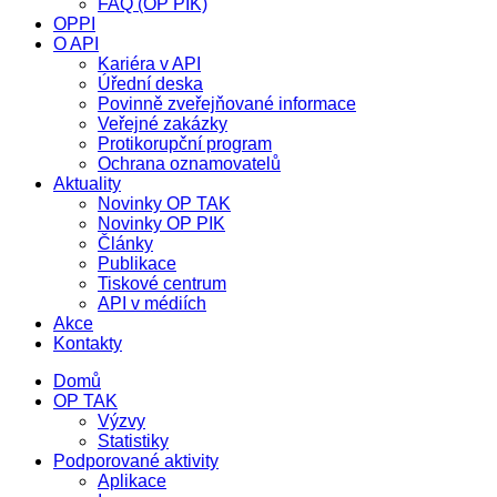
FAQ (OP PIK)
OPPI
O API
Kariéra v API
Úřední deska
Povinně zveřejňované informace
Veřejné zakázky
Protikorupční program
Ochrana oznamovatelů
Aktuality
Novinky OP TAK
Novinky OP PIK
Články
Publikace
Tiskové centrum
API v médiích
Akce
Kontakty
Domů
OP TAK
Výzvy
Statistiky
Podporované aktivity
Aplikace