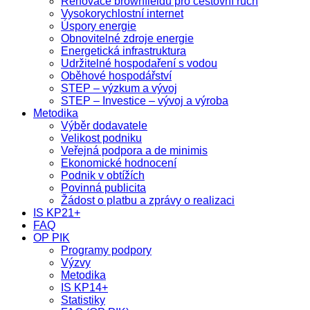
Renovace brownfieldů pro cestovní ruch
Vysokorychlostní internet
Úspory energie
Obnovitelné zdroje energie
Energetická infrastruktura
Udržitelné hospodaření s vodou
Oběhové hospodářství
STEP – výzkum a vývoj
STEP – Investice – vývoj a výroba
Metodika
Výběr dodavatele
Velikost podniku
Veřejná podpora a de minimis
Ekonomické hodnocení
Podnik v obtížích
Povinná publicita
Žádost o platbu a zprávy o realizaci
IS KP21+
FAQ
OP PIK
Programy podpory
Výzvy
Metodika
IS KP14+
Statistiky