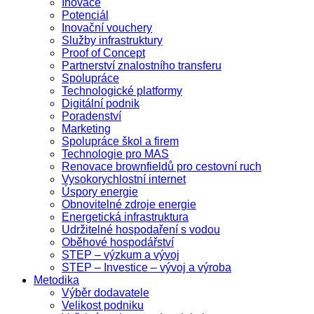
Inovace
Potenciál
Inovační vouchery
Služby infrastruktury
Proof of Concept
Partnerství znalostního transferu
Spolupráce
Technologické platformy
Digitální podnik
Poradenství
Marketing
Spolupráce škol a firem
Technologie pro MAS
Renovace brownfieldů pro cestovní ruch
Vysokorychlostní internet
Úspory energie
Obnovitelné zdroje energie
Energetická infrastruktura
Udržitelné hospodaření s vodou
Oběhové hospodářství
STEP – výzkum a vývoj
STEP – Investice – vývoj a výroba
Metodika
Výběr dodavatele
Velikost podniku