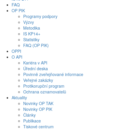
FAQ
OP PIK
Programy podpory
Výzvy
Metodika
IS KP14+
Statistiky
FAQ (OP PIK)
OPPI
O API
Kariéra v API
Úřední deska
Povinně zveřejňované informace
Veřejné zakázky
Protikorupční program
Ochrana oznamovatelů
Aktuality
Novinky OP TAK
Novinky OP PIK
Články
Publikace
Tiskové centrum