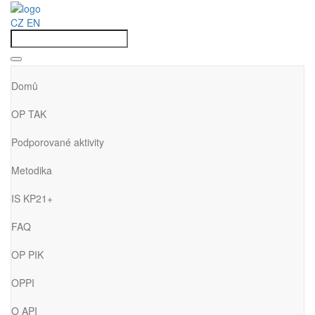
CZ
EN
Domů
OP TAK
Podporované aktivity
Metodika
IS KP21+
FAQ
OP PIK
OPPI
O API