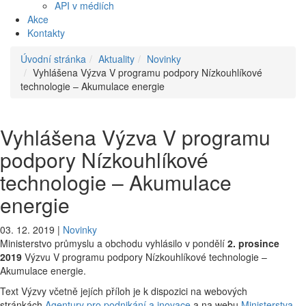
API v médiích
Akce
Kontakty
Úvodní stránka
Aktuality
Novinky
Vyhlášena Výzva V programu podpory Nízkouhlíkové
technologie – Akumulace energie
Vyhlášena Výzva V programu
podpory Nízkouhlíkové
technologie – Akumulace
energie
03. 12. 2019 |
Novinky
Ministerstvo průmyslu a obchodu vyhlásilo v pondělí
2. prosince
2019
Výzvu V programu podpory Nízkouhlíkové technologie –
Akumulace energie.
Text Výzvy včetně jejích příloh je k dispozici na webových
stránkách
Agentury pro podnikání a inovace
a na webu
Ministerstva