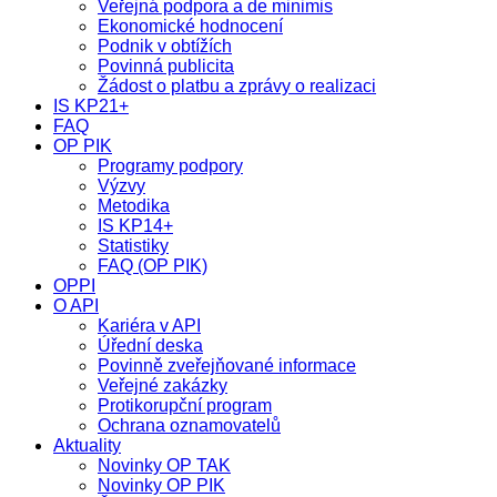
Veřejná podpora a de minimis
Ekonomické hodnocení
Podnik v obtížích
Povinná publicita
Žádost o platbu a zprávy o realizaci
IS KP21+
FAQ
OP PIK
Programy podpory
Výzvy
Metodika
IS KP14+
Statistiky
FAQ (OP PIK)
OPPI
O API
Kariéra v API
Úřední deska
Povinně zveřejňované informace
Veřejné zakázky
Protikorupční program
Ochrana oznamovatelů
Aktuality
Novinky OP TAK
Novinky OP PIK