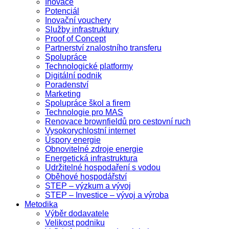
Inovace
Potenciál
Inovační vouchery
Služby infrastruktury
Proof of Concept
Partnerství znalostního transferu
Spolupráce
Technologické platformy
Digitální podnik
Poradenství
Marketing
Spolupráce škol a firem
Technologie pro MAS
Renovace brownfieldů pro cestovní ruch
Vysokorychlostní internet
Úspory energie
Obnovitelné zdroje energie
Energetická infrastruktura
Udržitelné hospodaření s vodou
Oběhové hospodářství
STEP – výzkum a vývoj
STEP – Investice – vývoj a výroba
Metodika
Výběr dodavatele
Velikost podniku