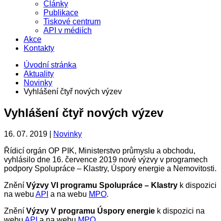
Články
Publikace
Tiskové centrum
API v médiích
Akce
Kontakty
Úvodní stránka
Aktuality
Novinky
Vyhlášení čtyř nových výzev
Vyhlášení čtyř nových výzev
16. 07. 2019 |
Novinky
Řídicí orgán OP PIK, Ministerstvo průmyslu a obchodu,
vyhlásilo dne 16. července 2019 nové výzvy v programech
podpory Spolupráce – Klastry, Úspory energie a Nemovitosti.
Znění
Výzvy VI programu Spolupráce – Klastry
k dispozici
na webu
API
a na webu
MPO
.
Znění
Výzvy V programu Úspory energie
k dispozici na
webu
API
a na webu
MPO
.