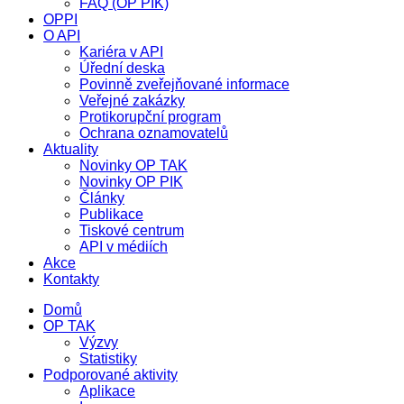
FAQ (OP PIK)
OPPI
O API
Kariéra v API
Úřední deska
Povinně zveřejňované informace
Veřejné zakázky
Protikorupční program
Ochrana oznamovatelů
Aktuality
Novinky OP TAK
Novinky OP PIK
Články
Publikace
Tiskové centrum
API v médiích
Akce
Kontakty
Domů
OP TAK
Výzvy
Statistiky
Podporované aktivity
Aplikace