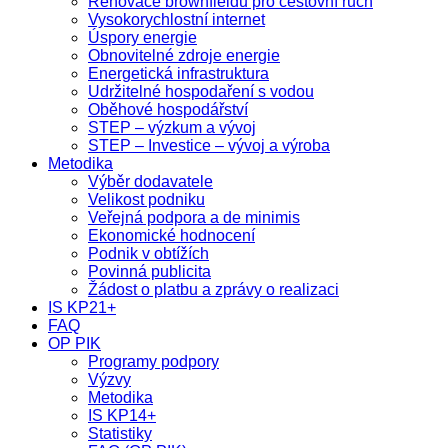
Renovace brownfieldů pro cestovní ruch
Vysokorychlostní internet
Úspory energie
Obnovitelné zdroje energie
Energetická infrastruktura
Udržitelné hospodaření s vodou
Oběhové hospodářství
STEP – výzkum a vývoj
STEP – Investice – vývoj a výroba
Metodika
Výběr dodavatele
Velikost podniku
Veřejná podpora a de minimis
Ekonomické hodnocení
Podnik v obtížích
Povinná publicita
Žádost o platbu a zprávy o realizaci
IS KP21+
FAQ
OP PIK
Programy podpory
Výzvy
Metodika
IS KP14+
Statistiky