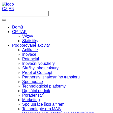
CZ
EN
Domů
OP TAK
Výzvy
Statistiky
Podporované aktivity
Aplikace
Inovace
Potenciál
Inovační vouchery
Služby infrastruktury
Proof of Concept
Partnerství znalostního transferu
Spolupráce
Technologické platformy
Digitální podnik
Poradenství
Marketing
Spolupráce škol a firem
Technologie pro MAS