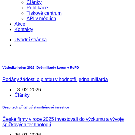
Články
Publikace
Tiskové centrum
API v médiích
Akce
Kontakty
Úvodní stránka
;
Výsledky leden 2026: Dvě miliardy korun v RoPD
Podány žádosti o platbu v hodnotě jedna miliarda
13. 02. 2026
Články
Deep tech přitahují stamiliónové investice
České firmy v roce 2025 investovali do výzkumu a vývoje
špičkových technologií
26. 01. 2026