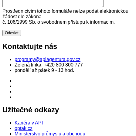
Prostřednictvím tohoto formuláře nelze podat elektronickou
žádost dle zákona
č. 106/1999 Sb. o svobodném přístupu k informacím.
Kontaktujte nás
programy@apiagentura.gov.cz
Zelená linka:
+420 800 800 777
pondělí až pátek 9 - 13 hod.
Užitečné odkazy
Kariéra v API
optak.cz
Ministerstvo průmyslu a obchodu