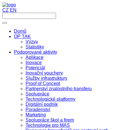
CZ
EN
Domů
OP TAK
Výzvy
Statistiky
Podporované aktivity
Aplikace
Inovace
Potenciál
Inovační vouchery
Služby infrastruktury
Proof of Concept
Partnerství znalostního transferu
Spolupráce
Technologické platformy
Digitální podnik
Poradenství
Marketing
Spolupráce škol a firem
Technologie pro MAS