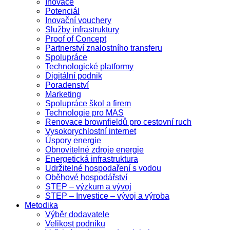
Inovace
Potenciál
Inovační vouchery
Služby infrastruktury
Proof of Concept
Partnerství znalostního transferu
Spolupráce
Technologické platformy
Digitální podnik
Poradenství
Marketing
Spolupráce škol a firem
Technologie pro MAS
Renovace brownfieldů pro cestovní ruch
Vysokorychlostní internet
Úspory energie
Obnovitelné zdroje energie
Energetická infrastruktura
Udržitelné hospodaření s vodou
Oběhové hospodářství
STEP – výzkum a vývoj
STEP – Investice – vývoj a výroba
Metodika
Výběr dodavatele
Velikost podniku