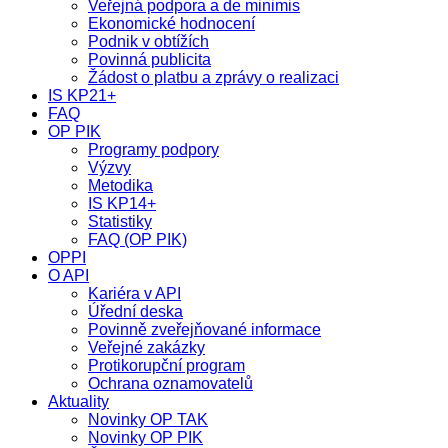
Veřejná podpora a de minimis
Ekonomické hodnocení
Podnik v obtížích
Povinná publicita
Žádost o platbu a zprávy o realizaci
IS KP21+
FAQ
OP PIK
Programy podpory
Výzvy
Metodika
IS KP14+
Statistiky
FAQ (OP PIK)
OPPI
O API
Kariéra v API
Úřední deska
Povinně zveřejňované informace
Veřejné zakázky
Protikorupční program
Ochrana oznamovatelů
Aktuality
Novinky OP TAK
Novinky OP PIK