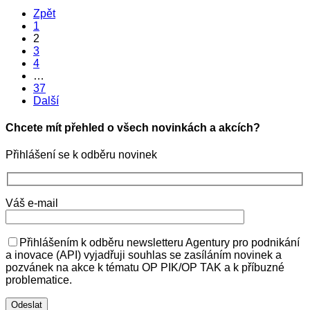
Zpět
1
2
3
4
…
37
Další
Chcete mít přehled o všech novinkách a akcích?
Přihlášení se k odběru novinek
Váš e-mail
Přihlášením k odběru newsletteru Agentury pro podnikání
a inovace (API) vyjadřuji souhlas se zasíláním novinek a
pozvánek na akce k tématu OP PIK/OP TAK a k příbuzné
problematice.