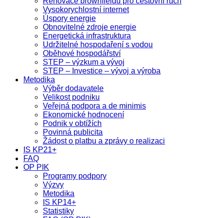
Renovace brownfieldů pro cestovní ruch
Vysokorychlostní internet
Úspory energie
Obnovitelné zdroje energie
Energetická infrastruktura
Udržitelné hospodaření s vodou
Oběhové hospodářství
STEP – výzkum a vývoj
STEP – Investice – vývoj a výroba
Metodika
Výběr dodavatele
Velikost podniku
Veřejná podpora a de minimis
Ekonomické hodnocení
Podnik v obtížích
Povinná publicita
Žádost o platbu a zprávy o realizaci
IS KP21+
FAQ
OP PIK
Programy podpory
Výzvy
Metodika
IS KP14+
Statistiky