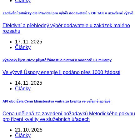
Články
Zadávání zakázky dle Pravidel pro výběr dodavatelů v OP TAK v uzavřené výzvě
Efektivní a přehledný výběr dodavatele u zakázek malého
rozsahu
17. 11. 2025
Články
Výsledky říjen 2025: přijaté žádosti o platbu v hodnotě 1,1 miliardy
Ve výzvě Úspory energie II podáno přes 1000 žádostí
14. 11. 2025
Články
API obdržela Cenu Ministerstva vnitra za kvalitu ve veřejné správě
Cena udělená za zavedení požadavků Metodického pokynu
pro řízení kvality ve služebních úřadech
21. 10. 2025
Články