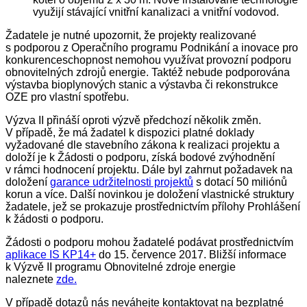
využijí stávající vnitřní kanalizaci a vnitřní vodovod.
Žadatele je nutné upozornit, že projekty realizované
s podporou z Operačního programu Podnikání a inovace pro
konkurenceschopnost nemohou využívat provozní podporu
obnovitelných zdrojů energie. Taktéž nebude podporována
výstavba bioplynových stanic a výstavba či rekonstrukce
OZE pro vlastní spotřebu.
Výzva II přináší oproti výzvě předchozí několik změn.
V případě, že má žadatel k dispozici platné doklady
vyžadované dle stavebního zákona k realizaci projektu a
doloží je k Žádosti o podporu, získá bodové zvýhodnění
v rámci hodnocení projektu. Dále byl zahrnut požadavek na
doložení
garance udržitelnosti projektů
s dotací 50 miliónů
korun a více. Další novinkou je doložení vlastnické struktury
žadatele, jež se prokazuje prostřednictvím přílohy Prohlášení
k žádosti o podporu.
Žádosti o podporu mohou žadatelé podávat prostřednictvím
aplikace IS KP14+
do 15. července 2017. Bližší informace
k Výzvě II programu Obnovitelné zdroje energie
naleznete
zde.
V případě dotazů nás neváhejte kontaktovat na bezplatné